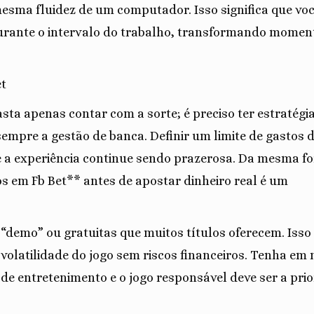
esma fluidez de um computador. Isso significa que vo
durante o intervalo do trabalho, transformando momen
et
sta apenas contar com a sorte; é preciso ter estratégia
sempre a gestão de banca. Definir um limite de gastos d
e a experiência continue sendo prazerosa. Da mesma f
s em Fb Bet** antes de apostar dinheiro real é um
 “demo” ou gratuitas que muitos títulos oferecem. Isso
 volatilidade do jogo sem riscos financeiros. Tenha em
de entretenimento e o jogo responsável deve ser a pri