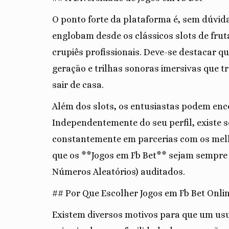
O ponto forte da plataforma é, sem dúvida
englobam desde os clássicos slots de fru
crupiês profissionais. Deve-se destacar q
geração e trilhas sonoras imersivas que 
sair de casa.
Além dos slots, os entusiastas podem enc
Independentemente do seu perfil, existe 
constantemente em parcerias com os mel
que os **Jogos em Fb Bet** sejam sempre 
Números Aleatórios) auditados.
## Por Que Escolher Jogos em Fb Bet Onli
Existem diversos motivos para que um usu